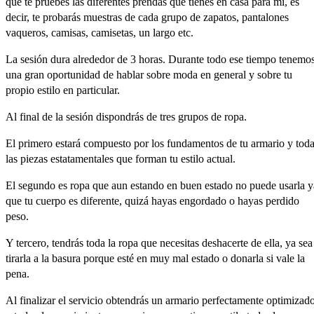
que
te
pruebes
las
diferentes
prendas
que
tienes
en
casa
para
mí,
es
decir,
te
probarás
muestras
de
cada
grupo
de
zapatos,
pantalones
vaqueros,
camisas,
camisetas,
un
largo
etc.
La
sesión
dura
alrededor
de
3
horas.
Durante
todo
ese
tiempo
tenemo
una
gran
oportunidad
de
hablar
sobre
moda
en
general
y
sobre
tu
propio
estilo
en
particular.
Al
final
de
la
sesión
dispondrás
de
tres
grupos
de
ropa.
El
primero
estará
compuesto
por
los
fundamentos
de
tu
armario
y
tod
las
piezas
estatamentales
que
forman
tu
estilo
actual.
El
segundo
es
ropa
que
aun
estando
en
buen
estado
no
puede
usarla
y
que
tu
cuerpo
es
diferente,
quizá
hayas
engordado
o
hayas
perdido
peso.
Y
tercero,
tendrás
toda
la
ropa
que
necesitas
deshacerte
de
ella,
ya
sea
tirarla
a
la
basura
porque
esté
en
muy
mal
estado
o
donarla
si
vale
la
pena.
Al
finalizar
el
servicio
obtendrás
un
armario
perfectamente
optimizad