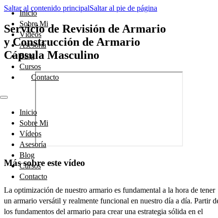
Saltar al contenido principal
Saltar al pie de página
Inicio
Sobre Mi
Servicio de Revisión de Armario
Vídeos
y Construcción de Armario
Asesoría
Cápsula Masculino
Blog
Cursos
Contacto
Inicio
Sobre Mi
Vídeos
Asesoría
Blog
Más sobre este vídeo
Cursos
Contacto
La optimización de nuestro armario es fundamental a la hora de tener
un armario versátil y realmente funcional en nuestro día a día. Partir d
los fundamentos del armario para crear una estrategia sólida en el