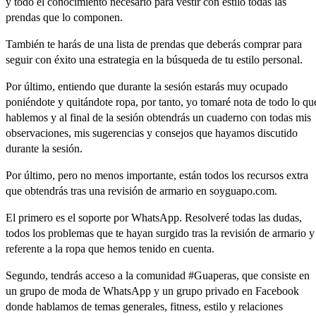
y
todo
el
conocimiento
necesario
para
vestir
con
estilo
todas
las
prendas
que
lo
componen.
También
te
harás
de
una
lista
de
prendas
que
deberás
comprar
para
seguir
con
éxito
una
estrategia
en
la
búsqueda
de
tu
estilo
personal.
Por
último,
entiendo
que
durante
la
sesión
estarás
muy
ocupado
poniéndote
y
quitándote
ropa,
por
tanto,
yo
tomaré
nota
de
todo
lo
qu
hablemos
y
al
final
de
la
sesión
obtendrás
un
cuaderno
con
todas
mis
observaciones,
mis
sugerencias
y
consejos
que
hayamos
discutido
durante
la
sesión.
Por
último,
pero
no
menos
importante,
están
todos
los
recursos
extra
que
obtendrás
tras
una
revisión
de
armario
en
soyguapo.com
.
El
primero
es
el
soporte
por
WhatsApp.
Resolveré
todas
las
dudas,
todos
los
problemas
que
te
hayan
surgido
tras
la
revisión
de
armario
y
referente
a
la
ropa
que
hemos
tenido
en
cuenta.
Segundo,
tendrás
acceso
a
la
comunidad
#Guaperas,
que
consiste
en
un
grupo
de
moda
de
WhatsApp
y un
grupo
privado
en
Facebook
donde
hablamos
de
temas
generales,
fitness,
estilo
y
relaciones