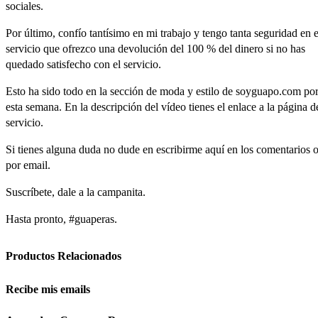
sociales.
Por
último,
confío
tantísimo
en
mi
trabajo
y
tengo
tanta
seguridad
en
e
servicio
que
ofrezco
una
devolución
del
100
%
del
dinero
si
no
has
quedado
satisfecho
con
el
servicio.
Esto
ha
sido
todo
en
la
sección
de
moda
y
estilo
de soyguapo.c
om
po
esta
semana.
En
la
descripción
del
vídeo
tienes
el
enlace
a
la
página
d
servicio.
Si
tienes
alguna
duda
no
dude
en
escribirme
aquí
en
los
comentarios
por
email.
Suscríbete,
dale
a
la
campanita.
Hasta
pronto,
#
guaperas.
Productos Relacionados
Recibe mis emails