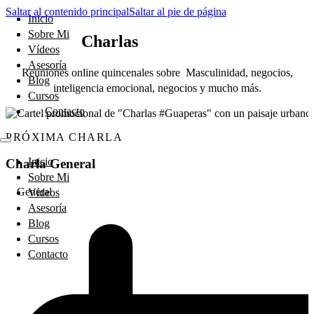
Saltar al contenido principal
Saltar al pie de página
Inicio
Sobre Mi
Charlas
#Guaperas®
Vídeos
Asesoría
Reuniones online quincenales sobre Masculinidad, negocios,
Blog
inteligencia emocional, negocios y mucho más.
Cursos
Contacto
PRÓXIMA CHARLA
Inicio
Charla General
Sobre Mi
General
Vídeos
Asesoría
Blog
Cursos
Contacto