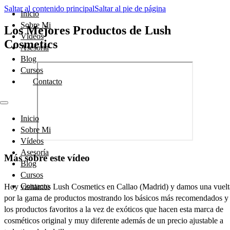
Saltar al contenido principal
Saltar al pie de página
Inicio
Sobre Mi
Los Mejores Productos de Lush
Vídeos
Cosmetics
Asesoría
Blog
Cursos
Contacto
Inicio
Sobre Mi
Vídeos
Asesoría
Más sobre este vídeo
Blog
Cursos
Contacto
Hoy visitamos Lush Cosmetics en Callao (Madrid) y damos una vuelt
por la gama de productos mostrando los básicos más recomendados y
los productos favoritos a la vez de exóticos que hacen esta marca de
cosméticos original y muy diferente además de un precio ajustable a