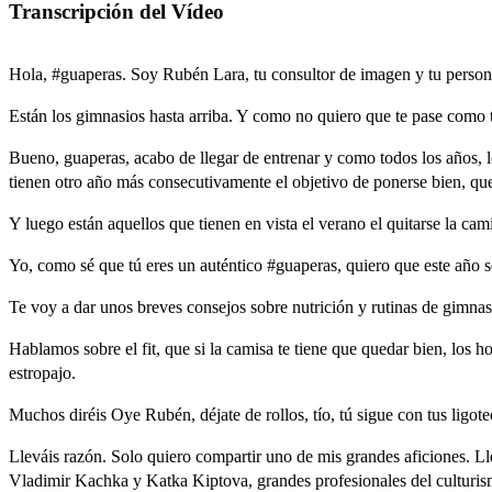
Transcripción del Vídeo
Hola,
#
guaperas.
Soy
Rubén
Lara,
tu
consultor
de
imagen
y
tu
person
Están
los
gimnasios
hasta
arriba.
Y
como
no
quiero
que
te
pase
como
Bueno,
guaperas,
acabo
de
llegar
de
entrenar
y
como
todos
los
años,
tienen
otro
año
más
consecutivamente
el
objetivo
de
ponerse
bien,
qu
Y
luego
están
aquellos
que
tienen
en
vista
el
verano
el
quitarse
la
cami
Yo,
como
sé
que
tú
eres
un
auténtico
#
guaperas,
quiero
que
este
año
s
Te
voy
a
dar
unos
breves
consejos
sobre
nutrición
y
rutinas
de
gimnas
Hablamos
sobre
el
fit,
que
si
la
camisa
te
tiene
que
quedar
bien,
los
ho
estropajo.
Muchos
diréis
Oye
Rubén,
déjate
de
rollos,
tío,
tú
sigue
con
tus
ligote
Lleváis
razón.
Solo
quiero
compartir
uno
de
mis
grandes
aficiones.
Ll
Vladimir
Kachka
y
Katka
Kiptova,
grandes
profesionales
del
culturis