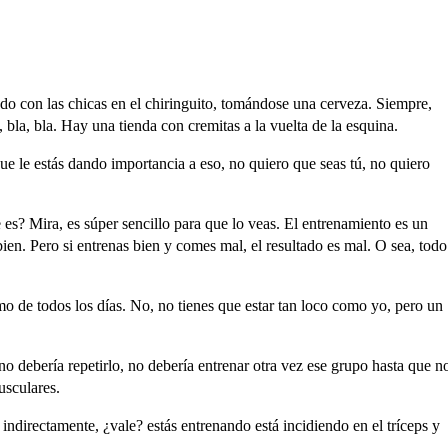
ndo
con
las
chicas
en
el
chiringuito,
tomándose
una
cerveza.
Siempre,
,
bla,
bla.
Hay
una
tienda
con
cremitas
a
la
vuelta
de
la
esquina.
ue
le
estás
dando
importancia
a
eso,
no
quiero
que
seas
tú,
no
quiero
e
es?
Mira,
es
súper
sencillo
para
que
lo
veas.
El
entrenamiento
es
un
bien.
Pero
si
entrenas
bien
y
comes
mal,
el
resultado
es
mal.
O
sea,
todo
mo
de
todos
los
días.
No,
no
tienes
que
estar
tan
loco
como
yo,
pero
un
no
debería
repetirlo,
no
debería
entrenar
otra
vez
ese
grupo
hasta
que
n
sculares.
indirectamente,
¿
vale?
e
stás
entrenando
está
incidiendo
en
el
tríceps
y