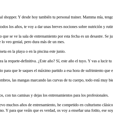
al
shopper.
Y
desde
hoy
también
tu
personal
trainer.
Mamma
mía,
teng
todos
los
años,
te
voy
a
dar
unas
breves
nociones
sobre
nutrición
y
ruti
lo
que
se
ve
la
sala
de
entrenamiento
por
esta
fecha
es
un
desastre.
Se
ju
e
lo
veo
genial,
pero
dura
más
de
un
mes.
seta
en
la
playa
o
en
la
piscina
este
junio.
ea
la
requete-
definitiva.
¿Este
año?
Sí,
este
año
el
tuyo.
Y
vas
a
lucir
tu
io
para
que
le
saques
el
máximo
partido
a
esa
hora
de
sufrimiento
que
e
mbros,
las
mangas
marcando
las
curvas
de
tu
cuerpo,
todo
está
muy
bi
os,
con
tus
camisas
y
dejas
los
entrenamientos
para
los
profesionales.
evo
muchos
años
de
entrenamiento,
he
competido
en
culturismo
clásico
mo.
Y
para
que
veáis
que
es
verdad,
os
voy
a
enseñar
una
fotito,
ese
so