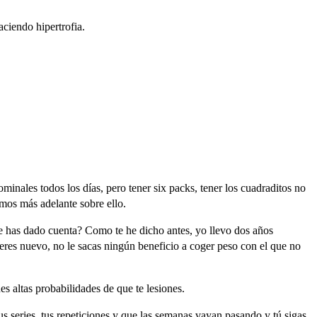
aciendo
hipertrofia.
ominales
todos
los
días,
pero
tener
six
packs,
tener
los
cuadraditos
no
emos
más
adelante
sobre
ello.
e
has
dado
cuenta?
Como
te
he
dicho
antes,
yo
llevo
dos
años
eres
nuevo,
no
le
sacas
ningún
beneficio
a
coger
peso
con
el
que
no
nes
altas
probabilidades
de
que
te
lesiones.
us
series,
tus
repeticiones
y
que
las
semanas
vayan
pasando
y
tú
sigas