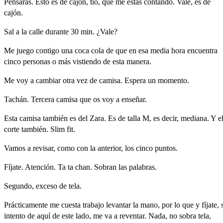
Pensarás.
Esto
es
de
cajón,
tío,
que
me
estás
contando.
Vale,
es
de
cajón.
Sal
a
la
calle
durante
30
min.
¿Vale?
Me
juego
contigo
una
coca
cola
de
que
en
esa
media
hora
encuentra
cinco
personas
o
más
vistiendo
de
esta
manera.
Me
voy
a
cambiar
otra
vez
de
camisa.
Espera
un
momento.
Tachán.
Tercera
camisa
que
os
voy
a
enseñar.
Esta
camisa
también
es
del
Zara.
Es
de
talla
M,
es
decir,
mediana.
Y
e
corte
también.
Slim
fit.
Vamos
a
revisar,
como
con
la
anterior,
los
cinco
puntos.
Fíjate.
Atención.
Ta
ta
chan.
Sobran
las
palabras.
Segundo,
exceso
de
tela.
Prácticamente
me
cuesta
trabajo
levantar
la
mano,
por
lo
que
y
fíjate,
intento
de
aquí
de
este
lado,
me
va
a
reventar.
Nada,
no
sobra
tela,