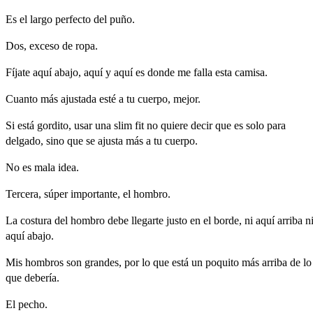
Es
el
largo
perfecto
del
puño.
Dos,
exceso
de
ropa.
Fíjate
aquí
abajo,
aquí
y
aquí
es
donde
me
falla
esta
camisa.
Cuanto
más
ajustada
esté
a
tu
cuerpo,
mejor.
Si
está
gordito,
usar
una
slim
fit
no
quiere
decir
que
es
solo
para
delgado,
sino
que
se
ajusta
más
a
tu
cuerpo.
No
es
mala
idea.
Tercera,
súper
importante,
el
hombro.
La
costura
del
hombro
debe
llegarte
justo
en
el
borde,
ni
aquí
arriba
n
aquí
abajo.
Mis
hombros
son
grandes,
por
lo
que
está
un
poquito
más
arriba
de
lo
que
debería.
El
pecho.