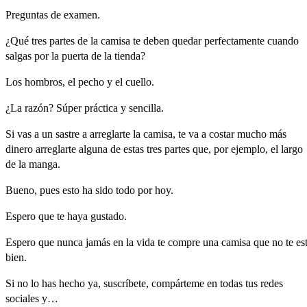
Preguntas
de
examen.
¿Qué
tres
partes
de
la
camisa
te
deben
quedar
perfectamente
cuando
salgas
por
la
puerta
de
la
tienda?
Los
hombros,
el
pecho
y
el
cuello.
¿La
razón?
Súper
práctica
y
sencilla.
Si
vas
a
un
sastre
a
arreglarte
la
camisa,
te
va
a
costar
mucho
más
dinero
arreglarte
alguna
de
estas
tres
partes
q
ue,
por
ejemplo,
el
largo
de
la
manga.
Bueno,
pues
esto
ha
sido
todo
por
hoy.
Espero
que
te
haya
gustado.
Espero
que
nunca
jamás
en
la
vida
te
compre
una
camisa
que
no
te
es
bien.
Si
no
lo
has
hecho
ya,
suscríbete,
compárteme
en
todas
tus
redes
sociales
y…