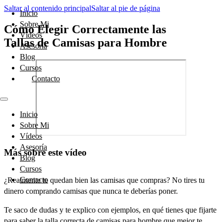
Saltar al contenido principal
Saltar al pie de página
Inicio
Sobre Mi
Cómo Elegir Correctamente las
Vídeos
Tallas de Camisas para Hombre
Asesoría
Blog
Cursos
Contacto
Inicio
Sobre Mi
Vídeos
Asesoría
Más sobre este vídeo
Blog
Cursos
Contacto
¿Realmente te quedan bien las camisas que compras? No tires tu
dinero comprando camisas que nunca te deberías poner.
Te saco de dudas y te explico con ejemplos, en qué tienes que fijarte
para saber la talla correcta de camisas para hombre que mejor te