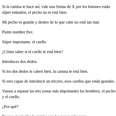
Si
la
camisa
te
hace
así,
vale
una
forma
de
X
por
los
botones
están
súper
estirados,
el
pecho
no
te
está
bien.
Mi
pecho
es
grande
y
dentro
de
lo
que
cabe
no
está
tan
mal.
Punto
number
five.
Súper
importante,
el
cuello.
¿Cómo
saber
si
el
cuello
te
está
bien?
Introduces
dos
dedos.
Si
los
dos
dedos
te
caben
bien,
la
camisa
te
está
bien.
Si
eres
capaz
de
introducir
un
tercero,
esos
cuellos
que
están
grandes.
Vamos
a
repasar
las
tres
zonas
más
importantes
los
hombros,
el
pecho
y
el
cuello.
¿Por
qué?