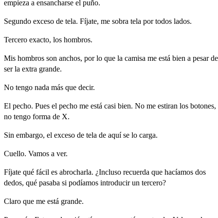
empieza
a
ensancharse
el
puño.
Segundo
exceso
de
tela.
Fíjate,
me
sobra
tela
por
todos
lados.
Tercero
exacto,
los
hombros.
Mis
hombros
son
anchos,
por
lo
que
la
camisa
me
está
bien
a
pesar
de
ser
la
extra
grande.
No
tengo
nada
más
que
decir.
El
pecho.
Pues
el
pecho
me
está
casi
bien.
No
me
estiran
los
botones,
no
tengo
forma
de
X.
Sin
embargo,
el
exceso
de
tela
de
aquí
se
lo
carga.
Cuello.
Vamos
a
ver.
Fíjate
qué
fácil
es
abrocharla.
¿Incluso
recuerda
que
hacíamos
dos
dedos,
qué
pasaba
si
podíamos
introducir
un
tercero?
Claro
que
me
está
grande.