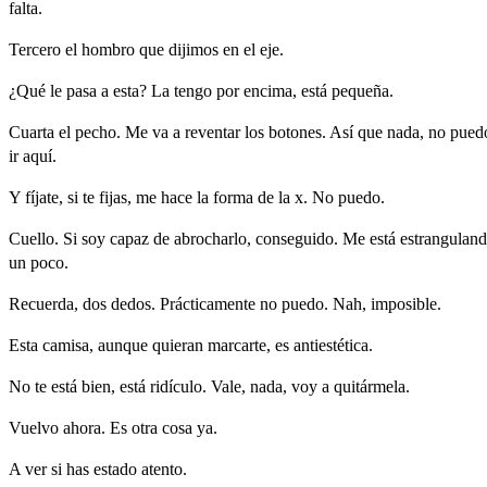
falta.
Tercero
el
hombro
que
dijimos
en
el
eje.
¿Qué
le
pasa
a
esta?
La
tengo
por
encima,
está
pequeña.
Cuarta
el
pecho.
Me
va
a
reventar
los
botones.
Así
que
nada,
no
pued
ir
aquí.
Y
fíjate,
si
te
fijas,
me
hace
la
forma
de
la
x.
N
o
puedo.
Cuello.
Si
soy
capaz
de
abrocharlo,
conseguido.
Me
está
estrangulan
un
poco.
Recuerda,
dos
dedos.
Prácticamente
no
puedo.
Nah,
imposible.
Esta
camisa,
aunque
quieran
marcarte,
es
antiestética.
No
te
está
bien,
está
ridículo.
Vale,
nada,
voy
a
quitá
rmela.
Vuelvo
ahora. E
s
otra
cosa
ya.
A
ver
si
has
estado
atento.