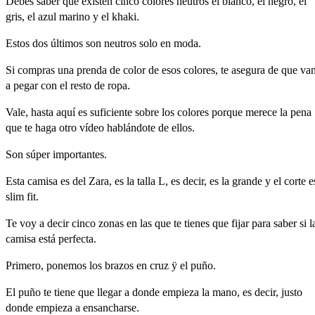
Debes
saber
que
existen
cinco
colores
neutros
el
blanco,
el
negro,
el
gris,
el
azul
marino
y
el
khaki.
Estos
dos
últimos
son
neutros
solo
en
moda.
Si
compras
una
prenda
de
color
de
esos
colores,
te
asegura
de
que
va
a
pegar
con
el
resto
de
ropa.
Vale,
hasta
aquí
es
suficiente
sobre
los
colores
porque
merece
la
pena
que
te
haga
otro
vídeo
hablándote
de
ellos.
Son
súper
importantes.
Esta
camisa
es
del
Zara,
es
la
talla
L,
es
decir,
es
la
grande
y
el
corte
e
slim
fit.
Te
voy
a
decir
cinco
zonas
en
las
que
te
tienes
que
fijar
para
saber
si
l
camisa
está
perfecta.
Primero,
ponemos
los
brazos
en
cruz
ÿ
el
puño.
El
puño
te
tiene
que
llegar
a
donde
empieza
la
mano,
es
decir,
justo
donde
empieza
a
ensancharse.