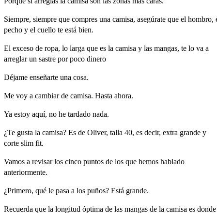
Porque
si
arreglas
la
camisa
son
las
zonas
más
caras.
Siempre,
siempre
que
compres
una
camisa,
asegúrate
que
el
hombro,
pecho
y
el
cuello
te
está
bien.
El
exceso
de
ropa,
lo
larga
que
es
la
camisa
y
las
mangas,
te
lo
va
a
arreglar
un
sastre
por
poco
dinero
Déjame
enseñarte
una
cosa.
Me
voy
a
cambiar
de
camisa.
Hasta
ahora.
Ya
estoy
aquí,
no
he
tardado
nada.
¿Te
gusta
la
camisa?
Es
de
Oliver,
talla
40
,
es
decir,
extra
grande
y
corte
slim
fit.
Vamos
a
revisar
los
cinco
puntos
de
los
que
hemos
hablado
anteriormente.
¿Primero,
qué
le
pasa
a
los
puños?
Está
grande.
Recuerda
que
la
longitud
óptima
de
las
mangas
de
la
camisa
es
donde